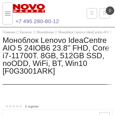
0
+7 495 280-80-12
Назад
Назад
Главная
Каталог
Моноблоки
Моноблок Lenovo IdeaCentre AIO 5 
Моноблок Lenovo IdeaCentre
Каталог продукции
Контакты
AIO 5 24IOB6 23.8" FHD, Core
i7-11700T. 8GB, 512GB SSD,
Ноутбуки и ультрабуки
Контактная информация
noODD, WiFi, BT, Win10
Компьютеры
[F0G3001ARK]
Моноблоки
Серверы и СХД
Опции и комплектующие
оценок
0
Мониторы