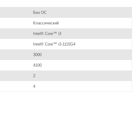
Без ОС
Классический
Intel® Core™ i3
Intel® Core™ i3-1115G4
3000
4100
2
4